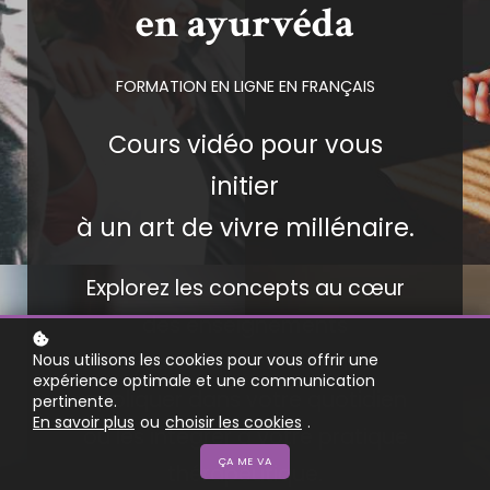
en ayurvéda
FORMATION EN LIGNE EN FRANÇAIS
Cours vidéo pour vous
initier
à un art de vivre millénaire.
Explorez les concepts au cœur
des enseignements
ayurvédiques afin de les
Nous utilisons les cookies pour vous offrir une
expérience optimale et une communication
appliquer dans votre quotidien
pertinente.
En savoir plus
ou
choisir les cookies
.
ou les intégrer à votre pratique
ÇA ME VA
thérapeutique.