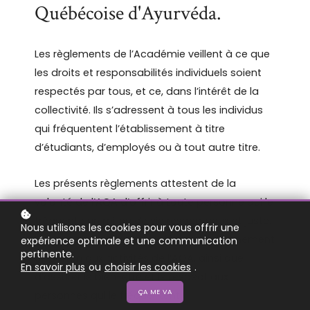
Québécoise d'Ayurvéda.
Les règlements de l’Académie veillent à ce que
les droits et responsabilités individuels soient
respectés par tous, et ce, dans l’intérêt de la
collectivité. Ils s’adressent à tous les individus
qui fréquentent l’établissement à titre
d’étudiants, d’employés ou à tout autre titre.
Les présents règlements attestent de la
volonté de l’AQA d’offrir à toute personne qui le
fréquente un milieu de vie respectueux et juste.
Nous utilisons les cookies pour vous offrir une
Ils ont pour aspiration d’offrir un environnement
expérience optimale et une communication
pertinente.
opportun aux activités de l’AQA, ainsi que
En savoir plus
ou
choisir les cookies
.
d’assurer le bien-être et le respect aux
ÇA ME VA
personnes qui le fréquentent.