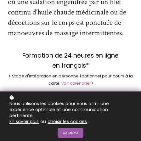
où une sudation engendrée par un filet
continu d’huile chaude médicinale ou de
décoctions sur le corps est ponctuée de
manoeuvres de massage intermittentes.
Formation de 24 heures en ligne
en français*
+ Stage d'intégration en personne (optionnel pour cours à la
carte,
voir calendrier
)
AJOUTER AU PANIER
CA$210
Nous utilisons les cookies pour vous offrir une
expérience optimale et une communication
pertinente.
Accès immédiat. Location de 2 ans.
En savoir plus
ou
choisir les cookies
.
Pré-requis :
VIE
+
AYU-201
/
Conditions d'utilisation
ÇA ME VA
* Cette formation en ligne contient la théorie écrite accompagnée de